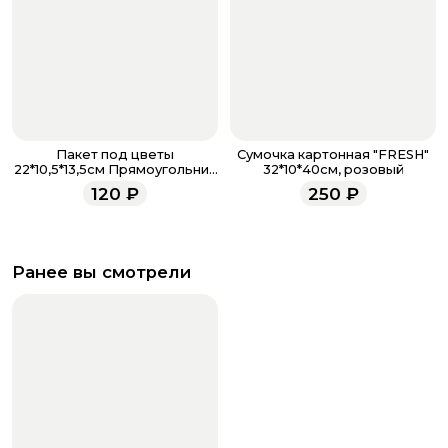
Пакет под цветы
Сумочка картонная "FRESH"
22*10,5*13,5см Прямоугольник
32*10*40см, розовый
Фуксия с пластиковой ручкой
120
₽
250
₽
Ранее вы смотрели