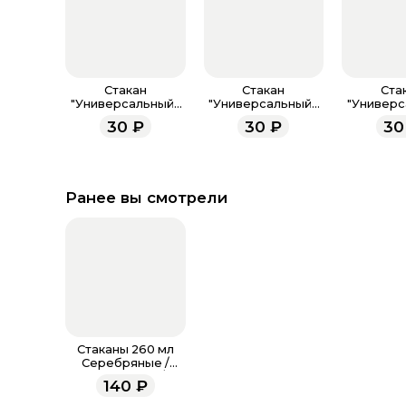
Стакан
Стакан
Ста
"Универсальный",
"Универсальный",
"Универс
Розовый, 350 мл, 1
Крафт, 400 мл, 1 шт
Белый, 400
30
₽
30
₽
30
шт
Ранее вы смотрели
Стаканы 260 мл
Серебряные /
набор 6 шт. /
140
₽