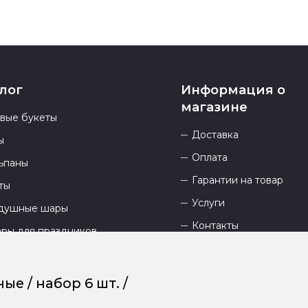
лог
Информация о
магазине
овые букеты
Доставка
ы
Оплата
ьпаны
Гарантии на товар
ты
Услуги
душные шары
Контакты
ары для праздников
Отзывы
О компании
е / набор 6 шт. /