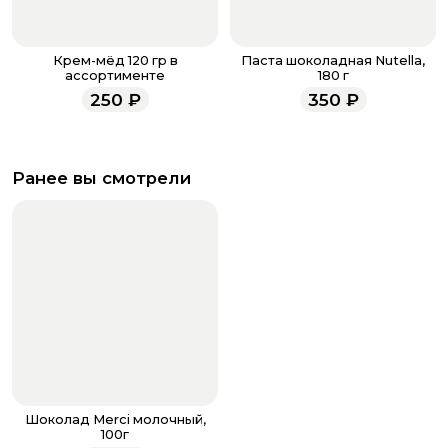
Крем-мёд 120 гр в
Паста шоколадная Nutella,
ассортименте
180 г
250
₽
350
₽
Ранее вы смотрели
Шоколад Merci молочный,
100г