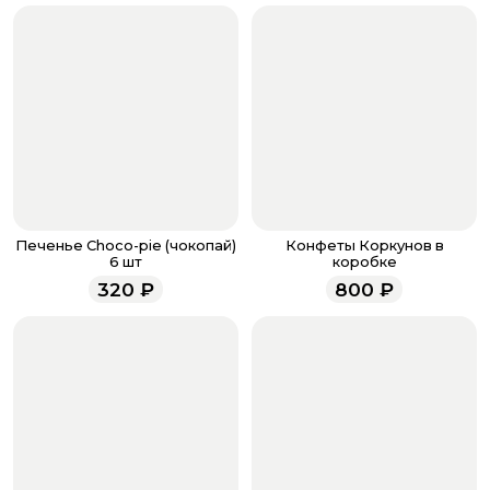
если они у вас есть. Чтобы проверить наличие
бонусов, необходимо заполнить поле телефона.
Когда все поля будет заполнены, нажмите на
кнопку «Оформить заказ».
Оплатите товар выбрав удобный для вас способ:
банковская карта, ЮMoney, SberPay, T-Pay.
После завершения оплаты с вами свяжется
менеджер для подтверждения и информировании о
доставке.
Если у вас остались вопросы по оформлению заказа,
звоните по номеру телефона
8 (927) 936-71-86
или
Печенье Choco-pie (чокопай)
Конфеты Коркунов в
напишите WhatsApp
+7 937 333-66-53
. Наши
6 шт
коробке
менеджеры работают ежедневно с 9.00 до 23.00 и
320
₽
800
₽
всегда рады проконсультировать вас.