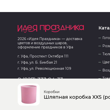
Ката
Гот
2026
«
Идея Праздника
» — доставка
цветов и воздушных шаров,
Роз
оформление праздников в
Уфа
Тюл
г. Уфа, Проспект Октября 111
Цве
г. Уфа, ул. Б. Бикбая 21
г. Уфа, ул. Революционная 109
Воз
Тов
8 (927) 333-94-33
Коробки
Шляпная коробка XXS (ро