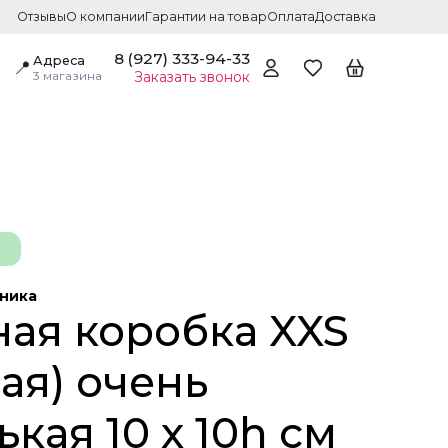
Отзывы
О компании
Гарантии на товар
Оплата
Доставка
8 (927) 333-94-33
Адреса
📍
3 магазина
Заказать звонок
дника
ая коробка XXS
ая) очень
кая 10 х 10h см