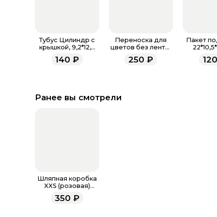
Тубус Цилиндр с
Переноска для
Пакет по
крышкой, 9,2*12,5
цветов без ленты,
22*10,5
см, Прозрачный/
30х25х12 см
Прямоуг
140
₽
250
₽
12
Золото
Розовый 
с пласт
руч
Ранее вы смотрели
Шляпная коробка
XXS (розовая)
очень маленькая
350
₽
10 х 10h см