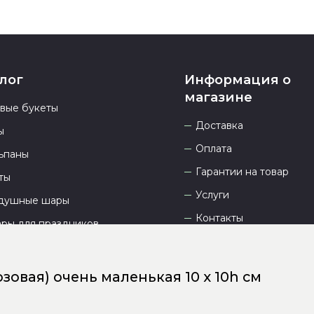
лог
Информация о
магазине
овые букеты
Доставка
ы
Оплата
ьпаны
Гарантии на товар
ты
Услуги
душные шары
Контакты
ары для праздников
Отзывы
О компании
зовая) очень маленькая 10 х 10h см
Сайт разработан
DEVKOT