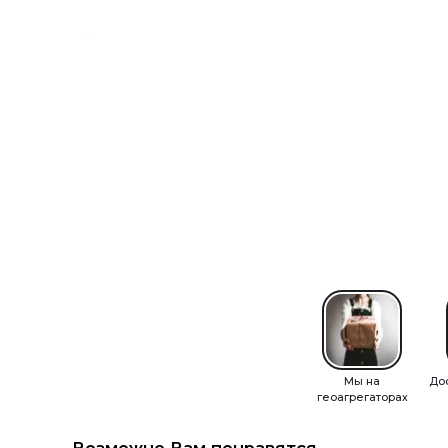
Мы на
До
геоагрегаторах