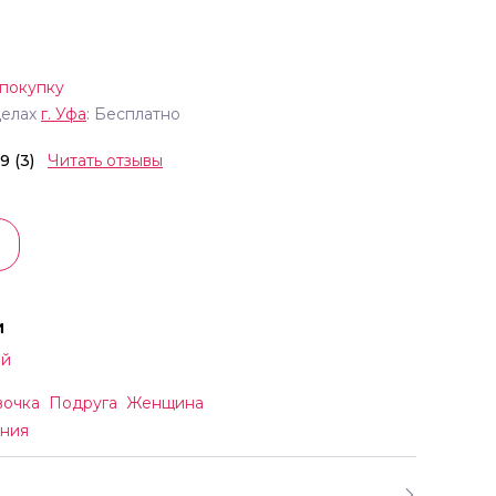
 покупку
делах
г.
Уфа
: Бесплатно
.9 (3)
Читать отзывы
и
ый
вочка
Подруга
Женщина
ния