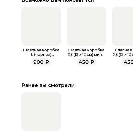
Возможно Вам понравятся
Шляпная коробка
Шляпная коробка
Шляпная 
L (черная)
XS (12 х 12 см) мини,
XS (12 х 12
большая 20 х 22h
нефритовый
крас
900
₽
450
₽
45
см
Ранее вы смотрели