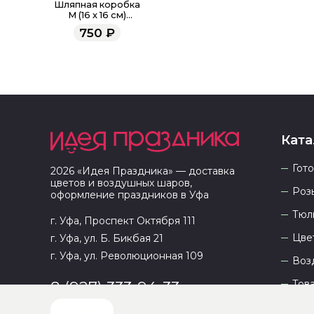
Шляпная коробка
M (16 х 16 см)
средняя,
750
₽
салатовый
Ката
Гот
2026
«
Идея Праздника
» — доставка
цветов и воздушных шаров,
Роз
оформление праздников в
Уфа
Тюл
г. Уфа, Проспект Октября 111
Цве
г. Уфа, ул. Б. Бикбая 21
г. Уфа, ул. Революционная 109
Воз
Тов
8 (927) 333-94-33