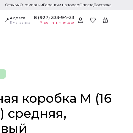
Отзывы
О компании
Гарантии на товар
Оплата
Доставка
8 (927) 333-94-33
Адреса
📍
3 магазина
Заказать звонок
ая коробка M (16
м) средняя,
овый