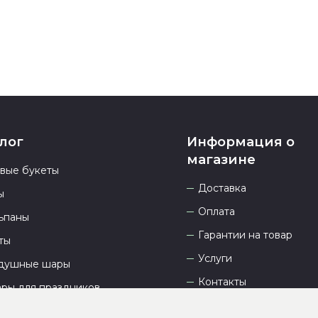
лог
Информация о
магазине
овые букеты
Доставка
ы
Оплата
ьпаны
Гарантии на товар
ты
Услуги
душные шары
Контакты
ары для праздников
Отзывы