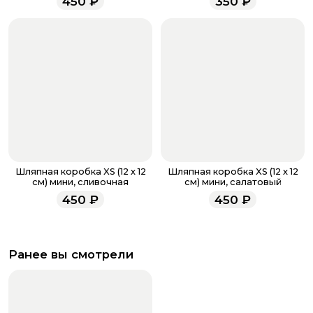
450
₽
350
₽
всегда рады проконсультировать вас.
Шляпная коробка XS (12 х 12
Шляпная коробка XS (12 х 12
см) мини, сливочная
см) мини, салатовый
450
₽
450
₽
Ранее вы смотрели