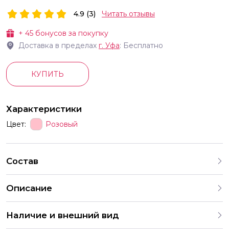
4.9 (3)
Читать отзывы
+
45
бонусов за покупку
Доставка в пределах
г.
Уфа
: Бесплатно
КУПИТЬ
Характеристики
Цвет:
Розовый
Состав
Описание
Праздники у нас всю жизнь не заканчиваются только
Наличие и внешний вид
Чей-то День рождения прошёл как уже нагрянул Новый
год а там и другие зимне-весенние праздники И на