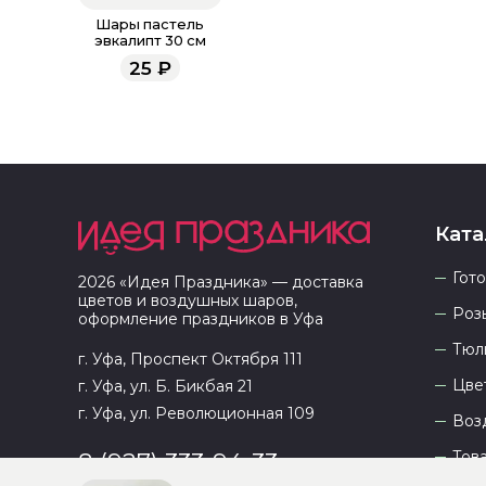
Шары пастель
эвкалипт 30 см
25
₽
Ката
Гот
2026
«
Идея Праздника
» — доставка
цветов и воздушных шаров,
Роз
оформление праздников в
Уфа
Тюл
г. Уфа, Проспект Октября 111
Цве
г. Уфа, ул. Б. Бикбая 21
г. Уфа, ул. Революционная 109
Воз
Тов
8 (927) 333-94-33