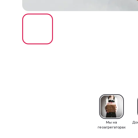
Мы на
До
геоагрегаторах