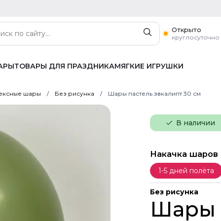
Открыто
круглосуточно
АРЫ
ТОВАРЫ ДЛЯ ПРАЗДНИКА
МЯГКИЕ ИГРУШКИ
ексные шары
Без рисунка
Шары пастель эвкалипт 30 см
В наличии
Накачка шаров
1-5 дней полёта
Без рисунка
Шары 