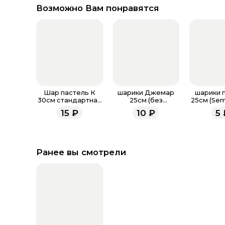
Возможно Вам понравятся
Шар пастель К
шарики Джемар
шарики 
30см стандартная
25см (без
25см (Sem
палитра
обработки)
обрабо
15
₽
10
₽
5
Ранее вы смотрели