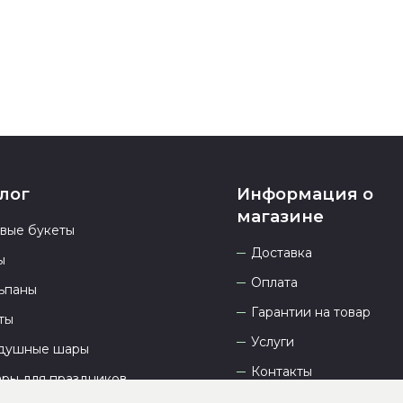
23.00 и всегд
лог
Информация о
магазине
овые букеты
Доставка
ы
Оплата
ьпаны
Гарантии на товар
ты
Услуги
душные шары
Контакты
ары для праздников
Отзывы