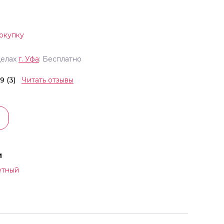
окупку
делах
г.
Уфа
: Бесплатно
.9 (3)
Читать отзывы
и
етный