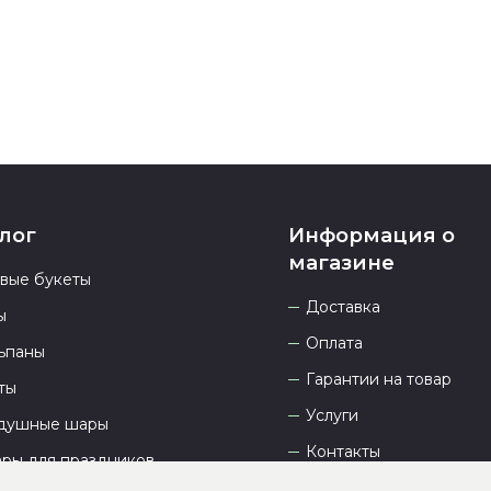
23.00 и всегд
лог
Информация о
магазине
овые букеты
Доставка
ы
Оплата
ьпаны
Гарантии на товар
ты
Услуги
душные шары
Контакты
ары для праздников
Отзывы