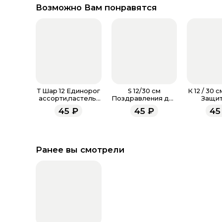
Возможно Вам понравятся
Т Шар 12 Единорог
S 12/30 см
К 12 / 30 
ассорти,пастель-
Поздравления для
Защит
металл
мамы, Ассорти
Отече
45
₽
45
₽
45
Пастель
Ассорт
Ранее вы смотрели