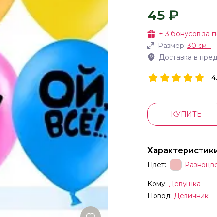
45 ₽
+
3
бонусов за п
Размер:
30 см
Доставка в пре
4
КУПИТЬ
Характеристик
Цвет:
Разноцв
Кому:
Девушка
Повод:
Девичник