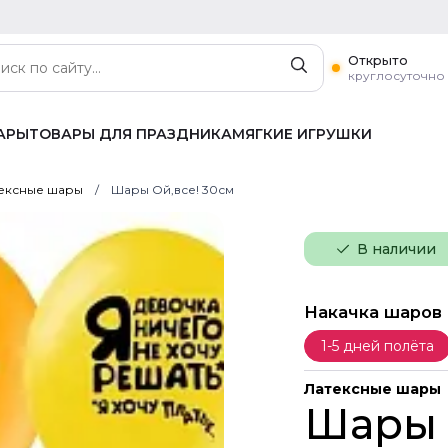
Открыто
круглосуточно
АРЫ
ТОВАРЫ ДЛЯ ПРАЗДНИКА
МЯГКИЕ ИГРУШКИ
ексные шары
Шары Ой,все! 30см
В наличии
Накачка шаров
1-5 дней полёта
Латексные шары
Шары 