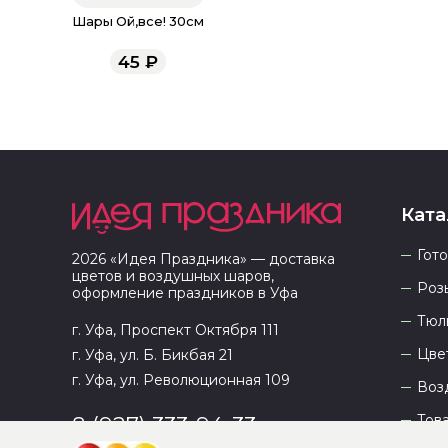
Шары Ой,все! 30см
45
₽
Ката
Гот
2026
«
Идея Праздника
» — доставка
цветов и воздушных шаров,
Роз
оформление праздников в
Уфа
Тюл
г. Уфа, Проспект Октября 111
Цве
г. Уфа, ул. Б. Бикбая 21
г. Уфа, ул. Революционная 109
Воз
Тов
8 (927) 333-94-33