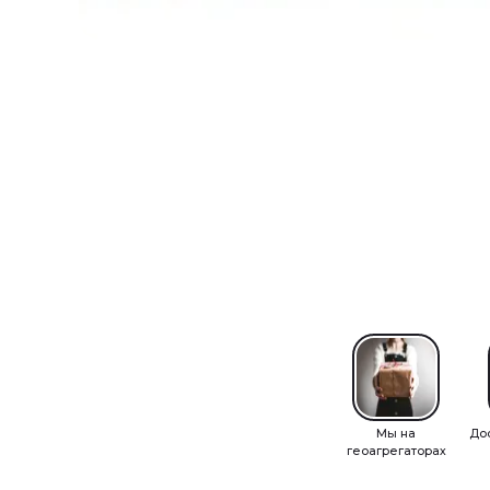
Мы на
До
геоагрегаторах