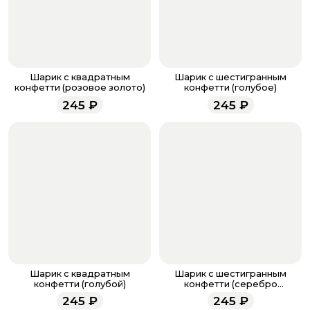
банковская карта, ЮMoney, SberPay, T-Pay.
После завершения оплаты с вами свяжется
менеджер для подтверждения и информировании о
доставке.
Если у вас остались вопросы по оформлению заказа,
звоните по номеру телефона
8 (927) 936-71-86
или
Шарик с квадратным
Шарик с шестигранным
напишите WhatsApp
+7 937 333-66-53
. Наши
конфетти (розовое золото)
конфетти (голубое)
менеджеры работают ежедневно с 9.00 до 23.00 и
245
₽
245
₽
всегда рады проконсультировать вас.
Шарик с квадратным
Шарик с шестигранным
конфетти (голубой)
конфетти (серебро
голография)
245
₽
245
₽