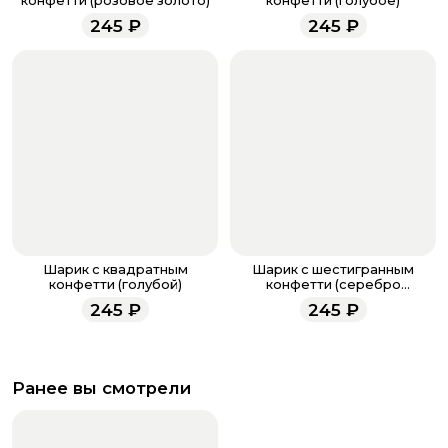
конфетти (розовое золото)
конфетти (голубое)
менеджеры работают ежедневно с 9.00 до 23.00 и
245
₽
245
₽
всегда рады проконсультировать вас.
Шарик с квадратным
Шарик с шестигранным
конфетти (голубой)
конфетти (серебро
голография)
245
₽
245
₽
Ранее вы смотрели