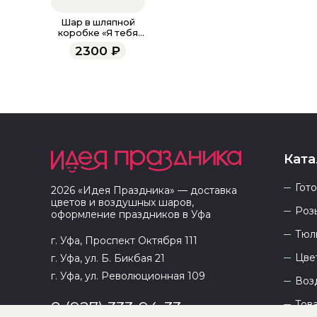
Шар в шляпной
коробке «Я тебя
люблю»
2300
₽
Ката
Гот
2026
«
Идея Праздника
» — доставка
цветов и воздушных шаров,
Роз
оформление праздников в
Уфа
Тюл
г. Уфа, Проспект Октября 111
Цве
г. Уфа, ул. Б. Бикбая 21
г. Уфа, ул. Революционная 109
Воз
Тов
8 (927) 333-94-33