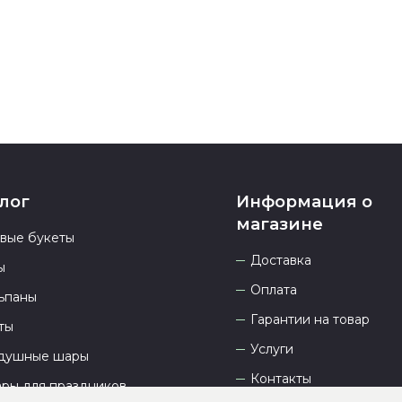
23.00 и всегд
лог
Информация о
магазине
овые букеты
Доставка
ы
Оплата
ьпаны
Гарантии на товар
ты
Услуги
душные шары
Контакты
ары для праздников