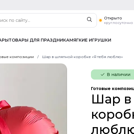
Открыто
круглосуточно
АРЫ
ТОВАРЫ ДЛЯ ПРАЗДНИКА
МЯГКИЕ ИГРУШКИ
овые композиции
Шар в шляпной коробке «Я тебя люблю»
В наличии
Готовые компози
Шар в
коробк
любл