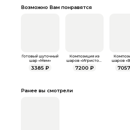
Возможно Вам понравятся
Готовый шуточный
Композиция из
Компози
шар «Мем»
шаров «Игристое.
шаров «
Девичник»
конфе
3385
₽
7200
₽
7057
Ранее вы смотрели