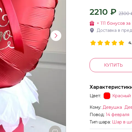
2210 ₽
2300
+
111
бонусов за
Доставка в пре
4
КУПИТЬ
Характеристик
Цвет:
Красный
Кому:
Девушка
Де
Повод:
14 февраля
Тип шара:
Шар в ш