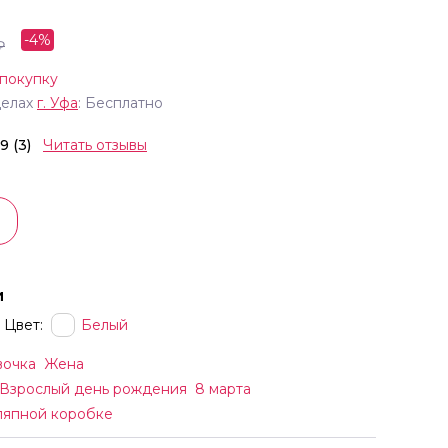
-
4
%
₽
 покупку
делах
г.
Уфа
: Бесплатно
.9 (3)
Читать отзывы
и
Цвет:
Белый
вочка
Жена
Взрослый день рождения
8 марта
ляпной коробке