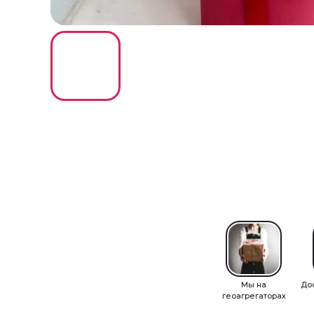
Мы на
До
геоагрегаторах