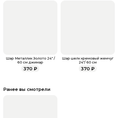
Шар Металлик Золото 24" /
Шар шелк кремовый жемчуг
60 см джимар
24"/ 60 см
370
₽
370
₽
Ранее вы смотрели