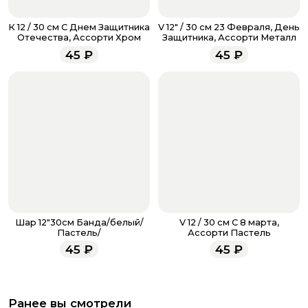
Если у вас остались вопросы по оформлению заказа,
звоните по номеру телефона
8 (927) 936-71-86
или
К 12 / 30 см С Днем Защитника
V 12" / 30 см 23 Февраля, День
напишите WhatsApp
+7 937 333-66-53
. Наши
Отечества, Ассорти Хром
Защитника, Ассорти Металл
менеджеры работают ежедневно с 9.00 до 23.00 и
45
₽
45
₽
всегда рады проконсультировать вас.
Шар 12"30см Банда/белый/
V 12 / 30 см С 8 марта,
Пастель/
Ассорти Пастель
45
₽
45
₽
Ранее вы смотрели