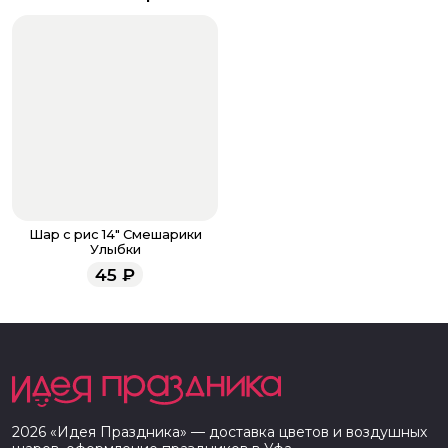
Шар с рис 14" Смешарики
Улыбки
45
₽
2026
«
Идея Праздника
» — доставка цветов и воздушных