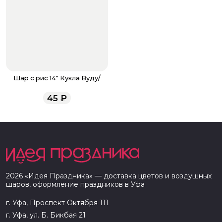
Шар с рис 14" Кукла Вуду/
45
₽
2026
«
Идея Праздника
» — доставка цветов и воздушных
шаров, оформление праздников в
Уфа
г. Уфа, Проспект Октября 111
г. Уфа, ул. Б. Бикбая 21