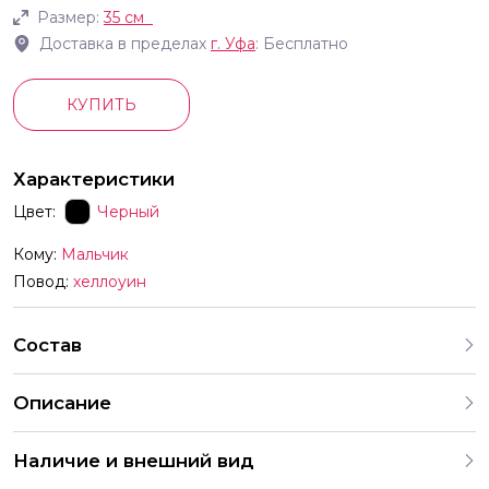
Размер:
35 см
Доставка в пределах
г.
Уфа
: Бесплатно
КУПИТЬ
Характеристики
Цвет:
Черный
Кому:
Мальчик
Повод:
хеллоуин
Состав
Описание
Каждый праздничный комплект это готовая коллекция
Наличие и внешний вид
шаров с красиво подобранными рисунками Обратите
внимание Шары продаются именно готовыми наборами