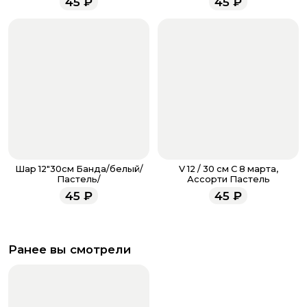
45
₽
45
₽
всегда рады проконсультировать вас.
Шар 12"30см Банда/белый/
V 12 / 30 см С 8 марта,
Пастель/
Ассорти Пастель
45
₽
45
₽
Ранее вы смотрели