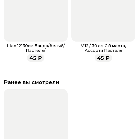
Шар 12"30см Банда/белый/
V 12 / 30 см С 8 марта,
Пастель/
Ассорти Пастель
45
₽
45
₽
Ранее вы смотрели