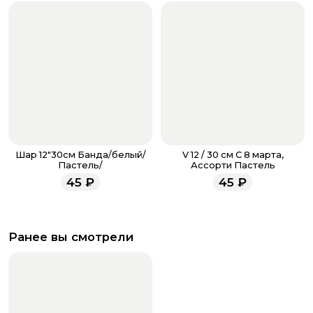
Шар 12"30см Банда/белый/
V 12 / 30 см С 8 марта,
Пастель/
Ассорти Пастель
45
₽
45
₽
Ранее вы смотрели