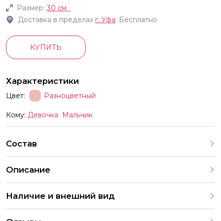
Размер:
30 см
Доставка в пределах
г.
Уфа
: Бесплатно
КУПИТЬ
Характеристики
Цвет:
Разноцветный
Кому:
Девочка
Мальчик
Состав
Описание
В комплект входят шары с разными рисунками Мы
Наличие и внешний вид
продаём шары только комплектами поэтому выбрать
шары с одним конкретным принтом отдельно нельзя
Каждый набор шаров создается с учетом
Рисунки на шарах показанные в примерах могут