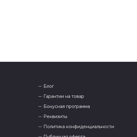
она
8 (927) 936-71-86
или напишите WhatsApp
+7
 Наши менеджеры работают ежедневно с 9.00 до
а рады проконсультировать вас.
Блог
Гарантии на товар
Бонусная программа
Реквизиты
Политика конфиденциальности
Публичная оферта