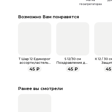
Мы на
До
геоагрегаторах
Возможно Вам понравятся
Т Шар 12 Единорог
S 12/30 см
К 12 / 30 
ассорти,пастель-
Поздравления для
Защит
металл
мамы, Ассорти
Отече
45
₽
45
₽
45
Пастель
Ассорт
Ранее вы смотрели