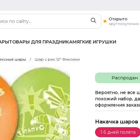
Открыто
круглосуточно
АРЫ
ТОВАРЫ ДЛЯ ПРАЗДНИКА
МЯГКИЕ ИГРУШКИ
ексные шары
Шар с рис 12" Фиксики
Распродан
Вероятно, не все 
похожий набор, да
оформления заказа
Накачка шаров
1-5 дней полёта