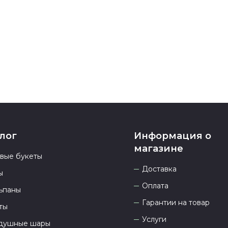
номеру телеф
937 333-66-53
.
23.00 и всегд
лог
Информация о
магазине
овые букеты
Доставка
ы
Оплата
ьпаны
Гарантии на товар
ты
Услуги
душные шары