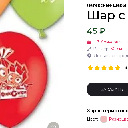
Латексные шары
Шар с
45 ₽
+
3
бонусов за п
Размер:
30 см
Доставка в пре
4
ЗАКАЗАТЬ 
Характеристик
Цвет:
Разноцв