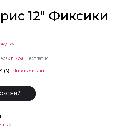
 рис 12" Фиксики
окупку
делах
г.
Уфа
: Бесплатно
.9 (3)
Читать отзывы
ПОХОЖИЙ
и
етный