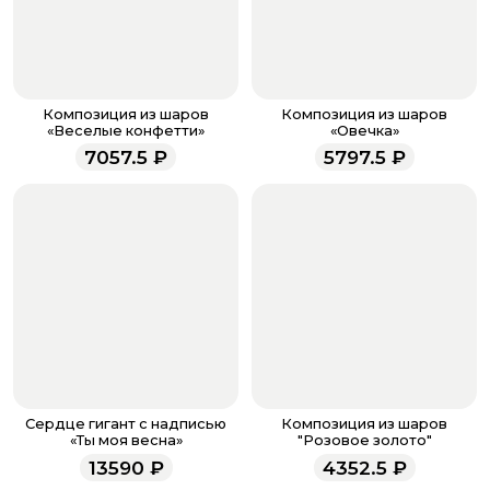
После завершения оплаты с вами свяжется
менеджер для подтверждения и информировании о
доставке.
Если у вас остались вопросы по оформлению заказа,
звоните по номеру телефона
8 (927) 936-71-86
или
Композиция из шаров
Композиция из шаров
напишите WhatsApp
+7 937 333-66-53
. Наши
«Веселые конфетти»
«Овечка»
менеджеры работают ежедневно с 9.00 до 23.00 и
7057.5
₽
5797.5
₽
всегда рады проконсультировать вас.
Сердце гигант с надписью
Композиция из шаров
«Ты моя весна»
"Розовое золото"
13590
₽
4352.5
₽