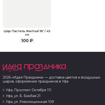
Шар Пастель Желтый 18" / 45
см
100
₽
2026
«
Идея Праздника
» — доставка цветов и воздушных
шаров, оформление праздников в
Уфа
г. Уфа, Проспект Октября 111
г. Уфа, ул. Б. Бикбая 21
г. Уфа, ул. Революционная 109