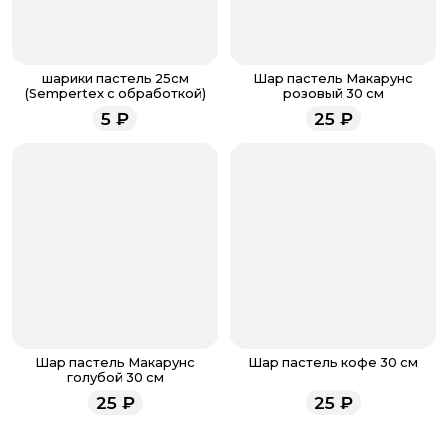
менеджер для подтверждения и информировании о
доставке.
Если у вас остались вопросы по оформлению заказа,
звоните по номеру телефона
8 (927) 936-71-86
или
шарики пастель 25см
Шар пастель Макарунс
напишите WhatsApp
+7 937 333-66-53
. Наши
(Sempertex с обработкой)
розовый 30 см
менеджеры работают ежедневно с 9.00 до 23.00 и
5
₽
25
₽
всегда рады проконсультировать вас.
Шар пастель Макарунс
Шар пастель кофе 30 см
голубой 30 см
25
₽
25
₽