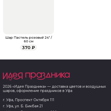
Шар Пастель розовый 24" /
60 см
370
₽
2026
«
Идея Праздника
» — доставка цветов и воздушных
шаров, оформление праздников в
Уфа
г. Уфа, Проспект Октября 111
г. Уфа, ул. Б. Бикбая 21