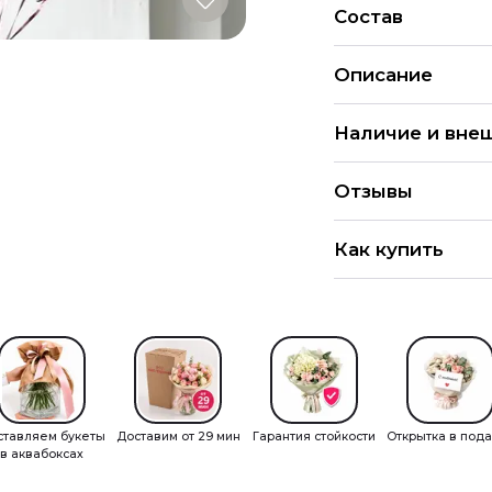
Состав
Описание
Шар пастель пыльна
Наличие и вне
Каждый набор шаро
Отзывы
предпочтений и те
различные вариант
4.9
определенных шаро
Как купить
Все заказы согласо
286 Оцен
шаров могут отлича
Вы можете купить 
интернет-магазина 
праздника» в пункт
магазине. Рассказыв
Анастасия, 30.09
Товары разложены п
Заказала первый 
тематических разде
на картинке, дос
поиском. А еще не 
планировалось. 
ставляем букеты
Доставим от 29 мин
Гарантия стойкости
Открытка в под
ежедневно добавля
в аквабоксах
Если вы оформляете