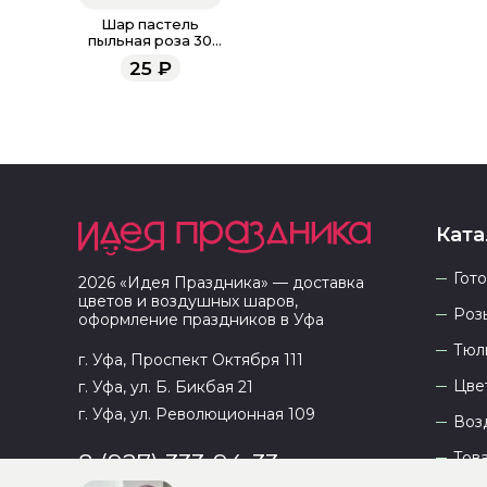
Шар пастель
пыльная роза 30
см
25
₽
Ката
Гот
2026
«
Идея Праздника
» — доставка
цветов и воздушных шаров,
Роз
оформление праздников в
Уфа
Тюл
г. Уфа, Проспект Октября 111
Цве
г. Уфа, ул. Б. Бикбая 21
г. Уфа, ул. Революционная 109
Воз
Тов
8 (927) 333-94-33