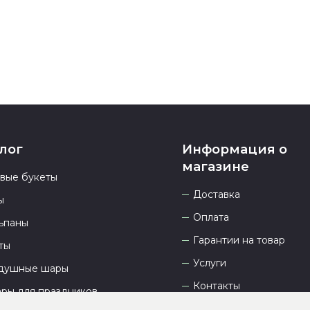
23.00 и всегд
лог
Информация о
магазине
овые букеты
Доставка
ы
Оплата
ьпаны
Гарантии на товар
ты
Услуги
душные шары
Контакты
ары для праздников
Отзывы