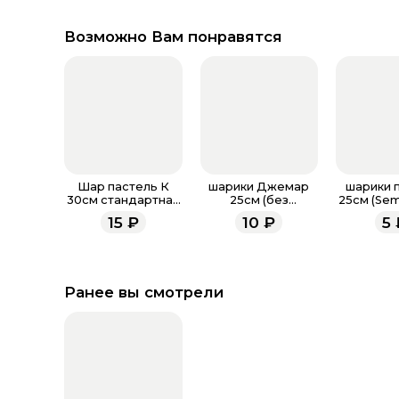
Возможно Вам понравятся
Шар пастель К
шарики Джемар
шарики 
30см стандартная
25см (без
25см (Sem
палитра
обработки)
обрабо
15
₽
10
₽
5
Ранее вы смотрели