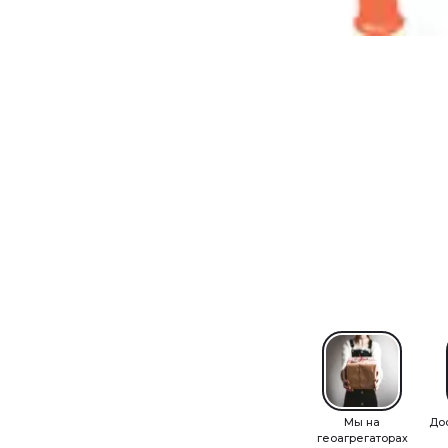
Мы на
До
геоагрегаторах