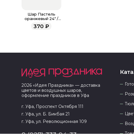
Шар Пастель
оранжевый 24" /
60 см
370
₽
Ката
Гот
2026
«
Идея Праздника
» — доставка
цветов и воздушных шаров,
Роз
оформление праздников в
Уфа
Тюл
г. Уфа, Проспект Октября 111
Цве
г. Уфа, ул. Б. Бикбая 21
г. Уфа, ул. Революционная 109
Воз
Тов