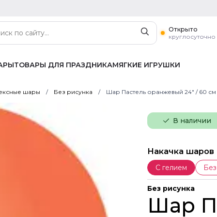
Открыто
круглосуточно
АРЫ
ТОВАРЫ ДЛЯ ПРАЗДНИКА
МЯГКИЕ ИГРУШКИ
ексные шары
Без рисунка
Шар Пастель оранжевый 24" / 60 см
В наличии
Накачка шаров
С гелием
Без
Без рисунка
Шар П