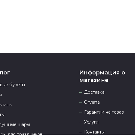
937 333-66-53
.
23.00 и всегд
лог
Информация о
магазине
овые букеты
Доставка
ы
Оплата
ьпаны
Гарантии на товар
ты
Услуги
душные шары
Контакты
ары для праздников