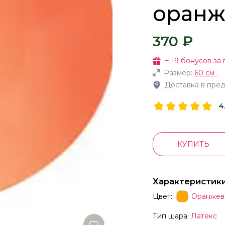
оранже
370 ₽
+
19
бонусов за 
Размер:
60 см
Доставка в пре
4
КУПИТЬ
Характеристик
Цвет:
Оранжев
Тип шара:
Латекс