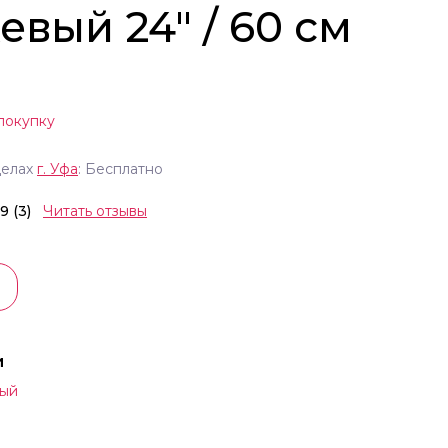
вый 24" / 60 см
покупку
делах
г.
Уфа
: Бесплатно
.9 (3)
Читать отзывы
и
ый