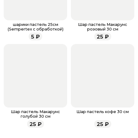
менеджер для подтверждения и информировании о
доставке.
Если у вас остались вопросы по оформлению заказа,
звоните по номеру телефона
8 (927) 936-71-86
или
шарики пастель 25см
Шар пастель Макарунс
напишите WhatsApp
+7 937 333-66-53
. Наши
(Sempertex с обработкой)
розовый 30 см
менеджеры работают ежедневно с 9.00 до 23.00 и
5
₽
25
₽
всегда рады проконсультировать вас.
Шар пастель Макарунс
Шар пастель кофе 30 см
голубой 30 см
25
₽
25
₽