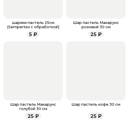
менеджер для подтверждения и информировании о
доставке.
Если у вас остались вопросы по оформлению заказа,
звоните по номеру телефона
8 (927) 936-71-86
или
шарики пастель 25см
Шар пастель Макарунс
напишите WhatsApp
+7 937 333-66-53
. Наши
(Sempertex с обработкой)
розовый 30 см
менеджеры работают ежедневно с 9.00 до 23.00 и
5
₽
25
₽
всегда рады проконсультировать вас.
Шар пастель Макарунс
Шар пастель кофе 30 см
голубой 30 см
25
₽
25
₽