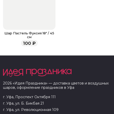
Шар Пастель Фуксия 18" / 45
см
100
₽
2026
«
Идея Праздника
» — доставка цветов и воздушных
шаров, оформление праздников в
Уфа
г. Уфа, Проспект Октября 111
г. Уфа, ул. Б. Бикбая 21
г. Уфа, ул. Революционная 109