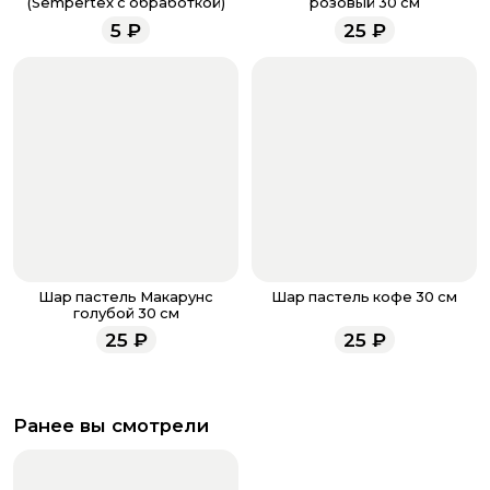
(Sempertex с обработкой)
розовый 30 см
менеджеры работают ежедневно с 9.00 до 23.00 и
5
₽
25
₽
всегда рады проконсультировать вас.
Шар пастель Макарунс
Шар пастель кофе 30 см
голубой 30 см
25
₽
25
₽
Ранее вы смотрели