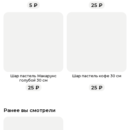
менеджеры работают ежедневно с 9.00 до 23.00 и
5
₽
25
₽
всегда рады проконсультировать вас.
Шар пастель Макарунс
Шар пастель кофе 30 см
голубой 30 см
25
₽
25
₽
Ранее вы смотрели