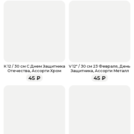
если они у вас есть. Чтобы проверить наличие
бонусов, необходимо заполнить поле телефона.
Когда все поля будет заполнены, нажмите на
кнопку «Оформить заказ».
Оплатите товар выбрав удобный для вас способ:
банковская карта, ЮMoney, SberPay, T-Pay.
После завершения оплаты с вами свяжется
менеджер для подтверждения и информировании о
доставке.
Если у вас остались вопросы по оформлению заказа,
звоните по номеру телефона
8 (927) 936-71-86
или
К 12 / 30 см С Днем Защитника
V 12" / 30 см 23 Февраля, День
напишите WhatsApp
+7 937 333-66-53
. Наши
Отечества, Ассорти Хром
Защитника, Ассорти Металл
менеджеры работают ежедневно с 9.00 до 23.00 и
45
₽
45
₽
всегда рады проконсультировать вас.