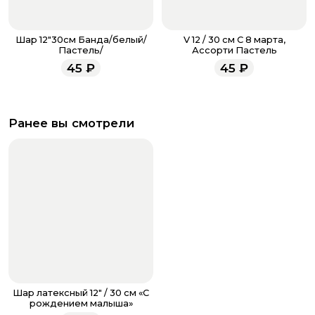
Шар 12"30см Банда/белый/
V 12 / 30 см С 8 марта,
Пастель/
Ассорти Пастель
45
₽
45
₽
Ранее вы смотрели
Шар латексный 12" / 30 см «С
рождением малыша»