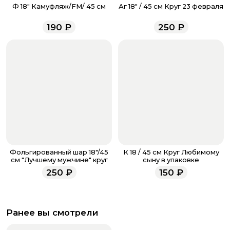
звоните по номеру телефона
8 (927) 936-71-86
или
Ф 18" Камуфляж/FM/ 45 см
Аг 18" / 45 см Круг 23 февраля
напишите WhatsApp
+7 937 333-66-53
. Наши
менеджеры работают ежедневно с 9.00 до 23.00 и
190
₽
250
₽
всегда рады проконсультировать вас.
Фольгированный шар 18"/45
К 18 / 45 см Круг Любимому
см "Лучшему мужчине" круг
сыну в упаковке
250
₽
150
₽
Ранее вы смотрели