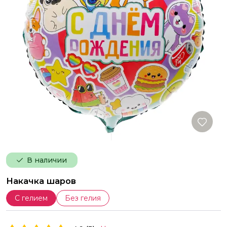
В наличии
Накачка шаров
С гелием
Без гелия