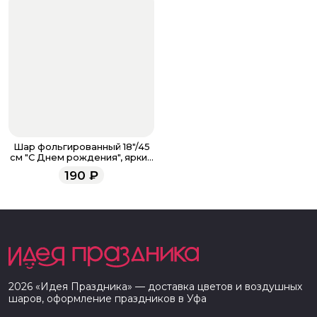
Шар фольгированный 18"/45
см "С Днем рождения", яркие
стикеры, круг
190
₽
2026
«
Идея Праздника
» — доставка цветов и воздушных
шаров, оформление праздников в
Уфа