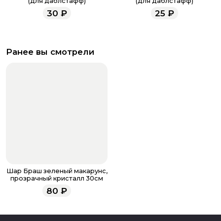
(для даблстафф)
(для даблстафф)
30
₽
25
₽
Ранее вы смотрели
Шар Браш зеленый макарунс,
прозрачный кристалл 30см
80
₽