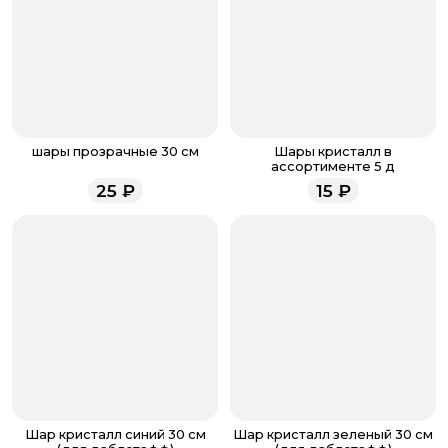
кнопку «Оформить заказ».
Оплатите товар выбрав удобный для вас способ:
банковская карта, ЮMoney, SberPay, T-Pay.
После завершения оплаты с вами свяжется
менеджер для подтверждения и информировании о
доставке.
Если у вас остались вопросы по оформлению заказа,
звоните по номеру телефона
8 (927) 936-71-86
или
шары прозрачные 30 см
Шары кристалл в
напишите WhatsApp
+7 937 333-66-53
. Наши
ассортименте 5 д
менеджеры работают ежедневно с 9.00 до 23.00 и
25
₽
15
₽
всегда рады проконсультировать вас.
Шар кристалл синий 30 см
Шар кристалл зеленый 30 см