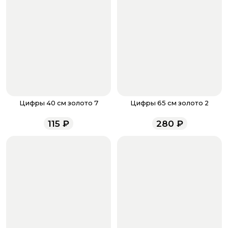
бонусов, необходимо заполнить поле телефона.
Когда все поля будет заполнены, нажмите на
кнопку «Оформить заказ».
Оплатите товар выбрав удобный для вас способ:
банковская карта, ЮMoney, SberPay, T-Pay.
После завершения оплаты с вами свяжется
менеджер для подтверждения и информировании о
доставке.
Если у вас остались вопросы по оформлению заказа,
звоните по номеру телефона
8 (927) 936-71-86
или
Цифры 40 см золото 7
Цифры 65 см золото 2
напишите WhatsApp
+7 937 333-66-53
. Наши
менеджеры работают ежедневно с 9.00 до 23.00 и
115
₽
280
₽
всегда рады проконсультировать вас.