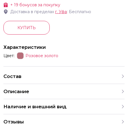
+
19
бонусов за покупку
Доставка в пределах
г.
Уфа
: Бесплатно
КУПИТЬ
Характеристики
Цвет:
Розовое золото
Состав
Описание
Наличие и внешний вид
Каждый набор шаров создается с учетом
Отзывы
индивидуальных предпочтений и тематики праздника. На