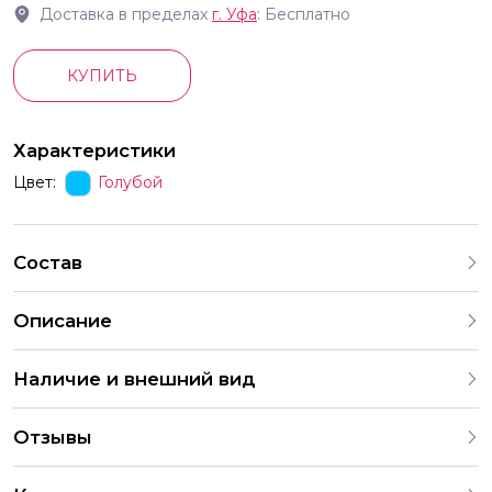
Доставка в пределах
г.
Уфа
: Бесплатно
КУПИТЬ
Характеристики
Цвет:
Голубой
Состав
Описание
Наличие и внешний вид
Каждый набор шаров создается с учетом
Отзывы
индивидуальных предпочтений и тематики праздника. На
нашем сайте представлены различные варианты
4.9
оформления и комбинаций. В случае отсутствия