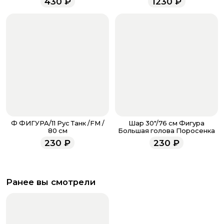
430
₽
1230
₽
всегда рады проконсультировать вас.
Ф ФИГУРА/11 Рус Танк /FM /
Шар 30"/76 см Фигура
80 см
Большая голова Поросенка
230
₽
230
₽
Ранее вы смотрели