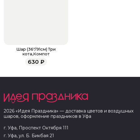
Шар (36"/91см) Три
кота,Компот
630
₽
2026
«
Идея Праздника
» — доставка цветов и воздушных
шаров, оформление праздников в
Уфа
г. Уфа, Проспект Октября 111
г. Уфа, ул. Б. Бикбая 21