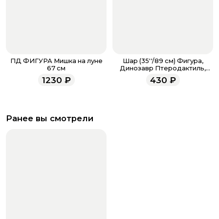
ПД ФИГУРА Мишка на луне
Шар (35''/89 см) Фигура,
67 см
Динозавр Птеродактиль,
Желтый
1230
₽
430
₽
Ранее вы смотрели