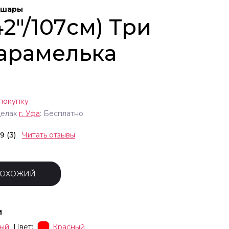
 шары
2"/107см) Три
Карамелька
покупку
делах
г.
Уфа
: Бесплатно
.9 (3)
Читать отзывы
ПОХОЖИЙ
и
ый
Цвет:
Красный