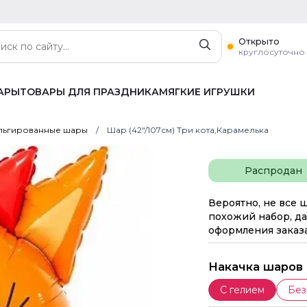
Открыто
круглосуточно
АРЫ
ТОВАРЫ ДЛЯ ПРАЗДНИКА
МЯГКИЕ ИГРУШКИ
ьгированные шары
Шар (42"/107см) Три кота,Карамелька
Распродан
Вероятно, не все 
похожий набор, да
оформления заказа
Накачка шаров
С гелием
Без