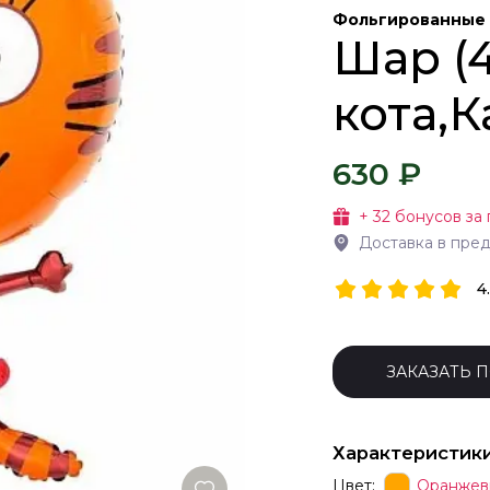
Фольгированные
Шар (4
кота,
630 ₽
+
32
бонусов за 
Доставка в пре
4
ЗАКАЗАТЬ 
Характеристик
Цвет:
Оранжев