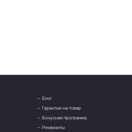
ения оплаты с вами свяжется менеджер для
я и информировании о доставке.
тались вопросы по оформлению заказа, звоните по
она
8 (927) 936-71-86
или напишите WhatsApp
+7
 Наши менеджеры работают ежедневно с 9.00 до
а рады проконсультировать вас.
Блог
Гарантии на товар
Бонусная программа
Реквизиты