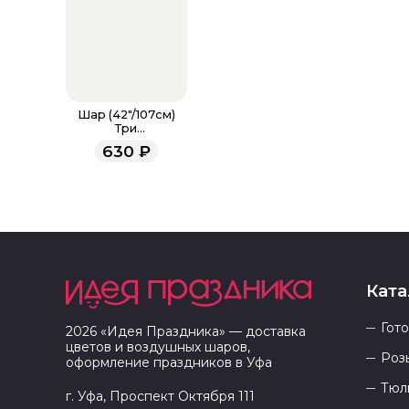
Шар (42"/107см)
Три
кота,Карамелька
630
₽
Ката
Гот
2026
«
Идея Праздника
» — доставка
цветов и воздушных шаров,
Роз
оформление праздников в
Уфа
Тюл
г. Уфа, Проспект Октября 111