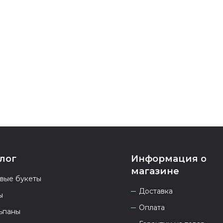
После заверш
подтверждени
Если у вас ос
номеру телеф
937 333-66-53
.
23.00 и всегд
лог
Информация о
магазине
овые букеты
Доставка
ы
Оплата
ьпаны