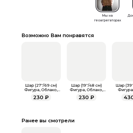
Мы на
До
геоагрегаторах
Возможно Вам понравятся
Шар (27''/69 см)
Шар (19''/48 см)
Шар (39'
Фигура, Облако,
Фигура, Облако,
Фигура,
Сатин
Сатин
Кремовый
230
₽
230
₽
43
Ранее вы смотрели