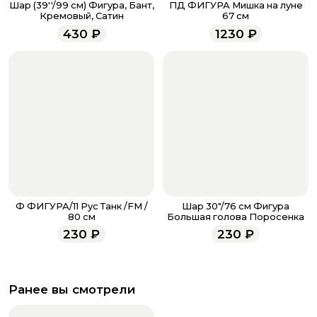
Шар (39''/99 см) Фигура, Бант,
ПД ФИГУРА Мишка на луне
напишите WhatsApp
+7 937 333-66-53
. Наши
Кремовый, Сатин
67 см
менеджеры работают ежедневно с 9.00 до 23.00 и
430
₽
1230
₽
всегда рады проконсультировать вас.
Ф ФИГУРА/11 Рус Танк /FM /
Шар 30"/76 см Фигура
80 см
Большая голова Поросенка
230
₽
230
₽
Ранее вы смотрели