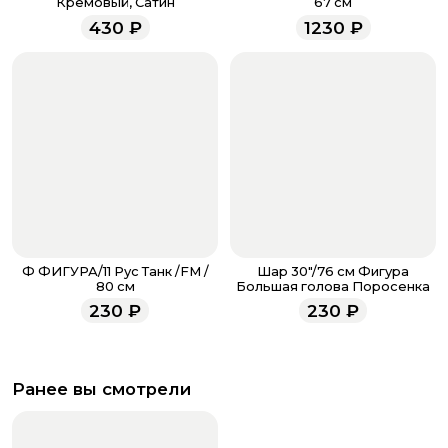
Кремовый, Сатин
67 см
менеджеры работают ежедневно с 9.00 до 23.00 и
430
₽
1230
₽
всегда рады проконсультировать вас.
Ф ФИГУРА/11 Рус Танк /FM /
Шар 30"/76 см Фигура
80 см
Большая голова Поросенка
230
₽
230
₽
Ранее вы смотрели