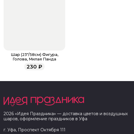
Шар (23"/58см) Фигура,
Голова, Милая Панда
230
₽
2026
«
Идея Праздника
» — доставка цветов и воздушных
шаров, оформление праздников в
Уфа
г. Уфа, Проспект Октября 111