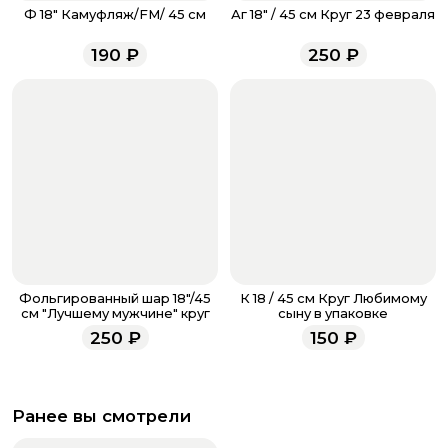
звоните по номеру телефона
8 (927) 936-71-86
или
Ф 18" Камуфляж/FM/ 45 см
Аг 18" / 45 см Круг 23 февраля
напишите WhatsApp
+7 937 333-66-53
. Наши
менеджеры работают ежедневно с 9.00 до 23.00 и
190
₽
250
₽
всегда рады проконсультировать вас.
Фольгированный шар 18"/45
К 18 / 45 см Круг Любимому
см "Лучшему мужчине" круг
сыну в упаковке
250
₽
150
₽
Ранее вы смотрели