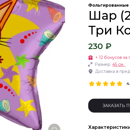
Фольгированные
Шар (2
Три К
230 ₽
+
12
бонусов за 
Размер:
45 см
Доставка в пре
4
ЗАКАЗАТЬ 
Характеристик