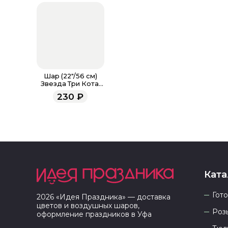
Шар (22"/56 см)
Звезда Три Кота,
Карамелька
230
₽
Ката
Гот
2026
«
Идея Праздника
» — доставка
цветов и воздушных шаров,
Роз
оформление праздников в
Уфа