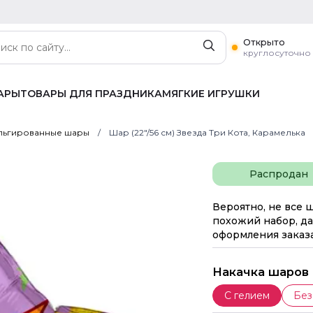
Открыто
круглосуточно
АРЫ
ТОВАРЫ ДЛЯ ПРАЗДНИКА
МЯГКИЕ ИГРУШКИ
ьгированные шары
Шар (22"/56 см) Звезда Три Кота, Карамелька
Распродан
Вероятно, не все 
похожий набор, да
оформления заказа
Накачка шаров
С гелием
Без