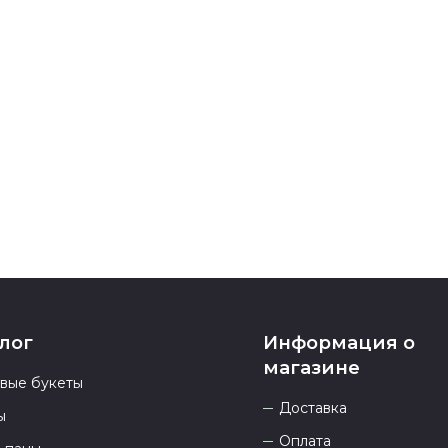
карта, ЮMoney
После заверш
подтверждени
Если у вас ос
номеру телеф
937 333-66-53
.
23.00 и всегд
лог
Информация о
магазине
овые букеты
Доставка
ы
Оплата