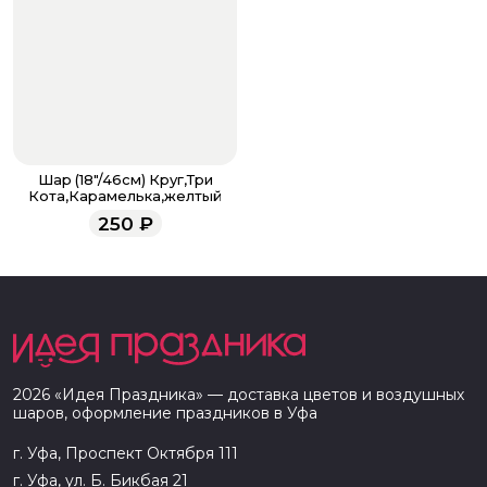
Шар (18"/46см) Круг,Три
Кота,Карамелька,желтый
250
₽
2026
«
Идея Праздника
» — доставка цветов и воздушных
шаров, оформление праздников в
Уфа
г. Уфа, Проспект Октября 111
г. Уфа, ул. Б. Бикбая 21