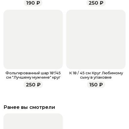
менеджеры работают ежедневно с 9.00 до 23.00 и
190
₽
250
₽
всегда рады проконсультировать вас.
Фольгированный шар 18"/45
К 18 / 45 см Круг Любимому
см "Лучшему мужчине" круг
сыну в упаковке
250
₽
150
₽
Ранее вы смотрели