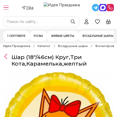
Уфа
1 СЕНТЯБРЯ
РОЗЫ
ЖИВЫЕ ЦВЕТЫ
ВОЗДУШНЫЕ ШАРЫ
Идея Праздника
Каталог
Воздушные шары
Фольгирова
Шар (18"/46см) Круг,Три
Кота,Карамелька,желтый