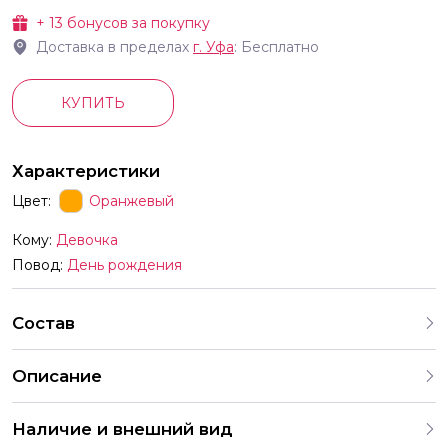
+
13
бонусов за покупку
Доставка в пределах
г.
Уфа
: Бесплатно
КУПИТЬ
Характеристики
Цвет:
Оранжевый
Кому:
Девочка
Повод:
День рождения
Состав
Описание
Описание товара Материал фольга С гелием да Время
Наличие и внешний вид
жизни от 1-го дня и более