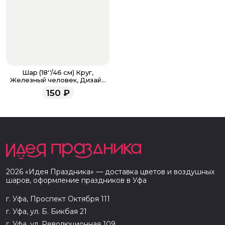
Шар (18''/46 см) Круг,
Железный человек, Дизайн
№1
150
₽
2026
«
Идея Праздника
» — доставка цветов и воздушных
шаров, оформление праздников в
Уфа
г. Уфа, Проспект Октября 111
г. Уфа, ул. Б. Бикбая 21
г. Уфа, ул. Революционная 109