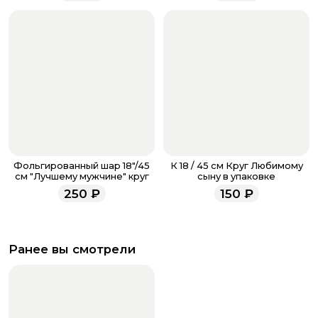
всегда рады проконсультировать вас.
Фольгированный шар 18"/45
К 18 / 45 см Круг Любимому
см "Лучшему мужчине" круг
сыну в упаковке
250
₽
150
₽
Ранее вы смотрели