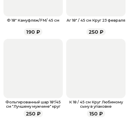
менеджер для подтверждения и информировании о
доставке.
Если у вас остались вопросы по оформлению заказа,
звоните по номеру телефона
8 (927) 936-71-86
или
Ф 18" Камуфляж/FM/ 45 см
Аг 18" / 45 см Круг 23 февраля
напишите WhatsApp
+7 937 333-66-53
. Наши
менеджеры работают ежедневно с 9.00 до 23.00 и
190
₽
250
₽
всегда рады проконсультировать вас.
Фольгированный шар 18"/45
К 18 / 45 см Круг Любимому
см "Лучшему мужчине" круг
сыну в упаковке
250
₽
150
₽