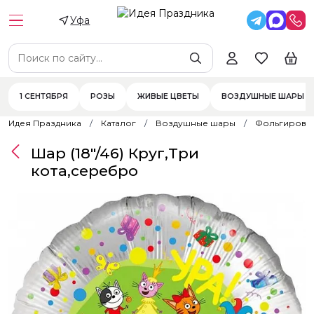
Уфа
1 СЕНТЯБРЯ
РОЗЫ
ЖИВЫЕ ЦВЕТЫ
ВОЗДУШНЫЕ ШАРЫ
Идея Праздника
Каталог
Воздушные шары
Фольгирова
Шар (18"/46) Круг,Три
кота,серебро