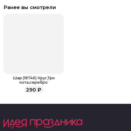
Ранее вы смотрели
Шар (18"/46) Круг,Три
кота,серебро
290
₽