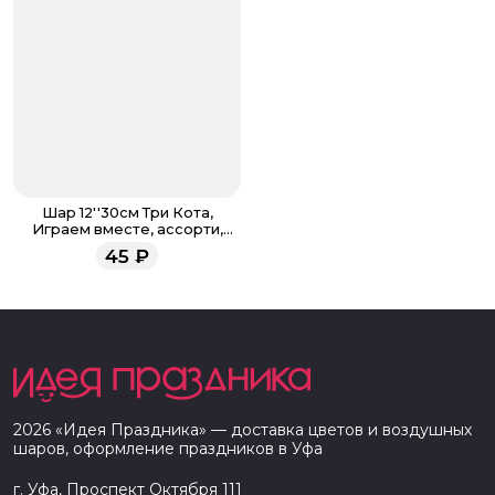
Шар 12''30см Три Кота,
Играем вместе, ассорти,
пастель
45
₽
2026
«
Идея Праздника
» — доставка цветов и воздушных
шаров, оформление праздников в
Уфа
г. Уфа, Проспект Октября 111