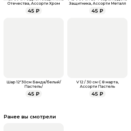
напишите WhatsApp
+7 937 333-66-53
. Наши
Отечества, Ассорти Хром
Защитника, Ассорти Металл
менеджеры работают ежедневно с 9.00 до 23.00 и
45
₽
45
₽
всегда рады проконсультировать вас.
Шар 12"30см Банда/белый/
V 12 / 30 см С 8 марта,
Пастель/
Ассорти Пастель
45
₽
45
₽
Ранее вы смотрели