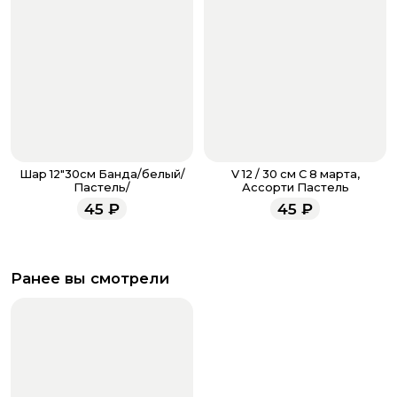
Шар 12"30см Банда/белый/
V 12 / 30 см С 8 марта,
Пастель/
Ассорти Пастель
45
₽
45
₽
Ранее вы смотрели