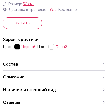
Размер:
30 см
Доставка в пределах
г.
Уфа
: Бесплатно
КУПИТЬ
Характеристики
Цвет:
Черный
Цвет:
Белый
Состав
Описание
Каждый праздничный комплект это готовая коллекция
Наличие и внешний вид
шаров с красиво подобранными рисунками Обратите
внимание Шары продаются именно готовыми наборами
Каждый набор шаров создается с учетом
это продуманные комбинации которые создают
Отзывы
индивидуальных предпочтений и тематики праздника. На
гармоничный и веселый декор К сожалению выбрать