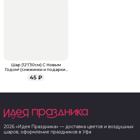
Шар (12"/30см) С Новым
Годом! (снежинки и подарки),
Белый, пастель
45
₽
2026
«
Идея Праздника
» — доставка цветов и воздушных
шаров, оформление праздников в
Уфа