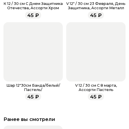
звоните по номеру телефона
8 (927) 936-71-86
или
К 12 / 30 см С Днем Защитника
V 12" / 30 см 23 Февраля, День
напишите WhatsApp
+7 937 333-66-53
. Наши
Отечества, Ассорти Хром
Защитника, Ассорти Металл
менеджеры работают ежедневно с 9.00 до 23.00 и
45
₽
45
₽
всегда рады проконсультировать вас.
Шар 12"30см Банда/белый/
V 12 / 30 см С 8 марта,
Пастель/
Ассорти Пастель
45
₽
45
₽
Ранее вы смотрели