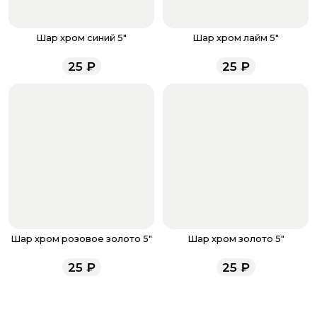
доставке.
Если у вас остались вопросы по оформлению заказа,
звоните по номеру телефона
8 (927) 936-71-86
или
Шар хром синий 5"
Шар хром лайм 5"
напишите WhatsApp
+7 937 333-66-53
. Наши
менеджеры работают ежедневно с 9.00 до 23.00 и
25
₽
25
₽
всегда рады проконсультировать вас.
Шар хром розовое золото 5"
Шар хром золото 5"
25
₽
25
₽