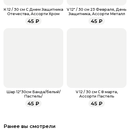
Если у вас остались вопросы по оформлению заказа,
звоните по номеру телефона
8 (927) 936-71-86
или
К 12 / 30 см С Днем Защитника
V 12" / 30 см 23 Февраля, День
напишите WhatsApp
+7 937 333-66-53
. Наши
Отечества, Ассорти Хром
Защитника, Ассорти Металл
менеджеры работают ежедневно с 9.00 до 23.00 и
45
₽
45
₽
всегда рады проконсультировать вас.
Шар 12"30см Банда/белый/
V 12 / 30 см С 8 марта,
Пастель/
Ассорти Пастель
45
₽
45
₽
Ранее вы смотрели