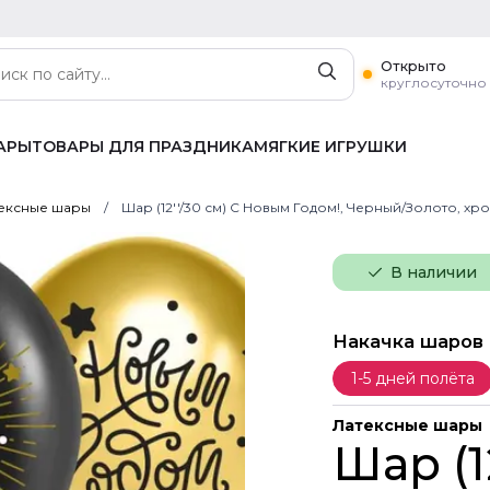
Открыто
круглосуточно
АРЫ
ТОВАРЫ ДЛЯ ПРАЗДНИКА
МЯГКИЕ ИГРУШКИ
ексные шары
Шар (12''/30 см) С Новым Годом!, Черный/Золото, хром
В наличии
Накачка шаров
1-5 дней полёта
Латексные шары
Шар (1