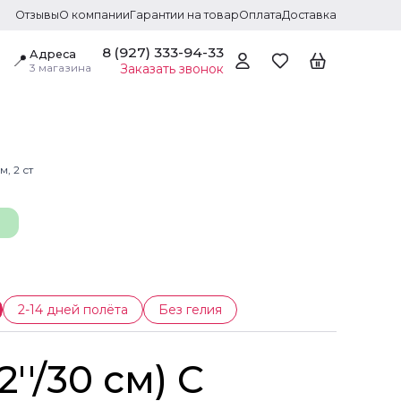
Отзывы
О компании
Гарантии на товар
Оплата
Доставка
8 (927) 333-94-33
Адреса
📍
3 магазина
Заказать звонок
, 2 ст
2-14 дней полёта
Без гелия
2''/30 см) С