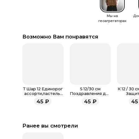
Мы на
До
геоагрегаторах
Возможно Вам понравятся
Т Шар 12 Единорог
S 12/30 см
К 12 / 30 
ассорти,пастель-
Поздравления для
Защит
металл
мамы, Ассорти
Отече
45
₽
45
₽
45
Пастель
Ассорт
Ранее вы смотрели