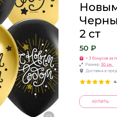
Новым
Черны
2 ст
50 ₽
+
3
бонусов за п
Размер:
30 см
Доставка в пре
4
КУПИТЬ