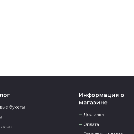
После заверш
подтверждени
Если у вас ос
номеру телеф
937 333-66-53
.
23.00 и всегд
лог
Информация о
магазине
овые букеты
Доставка
ы
Оплата
ьпаны