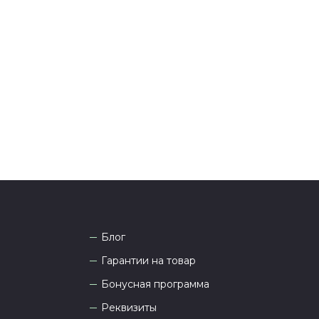
ения оплаты с вами свяжется менеджер для
я и информировании о доставке.
тались вопросы по оформлению заказа, звоните по
она
8 (927) 936-71-86
или напишите WhatsApp
+7
 Наши менеджеры работают ежедневно с 9.00 до
а рады проконсультировать вас.
Блог
Гарантии на товар
Бонусная программа
Реквизиты